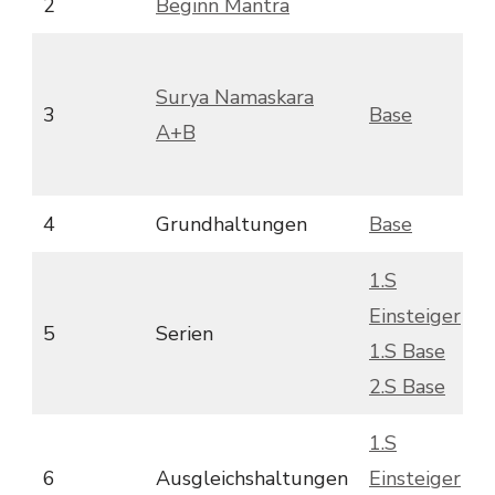
2
Beginn Mantra
Surya Namaskara
3
Base
T
A+B
4
Grundhaltungen
Base
T
1.S
Einsteiger
1
5
Serien
1.S Base
2
2.S Base
1.S
6
Ausgleichshaltungen
Einsteiger
T