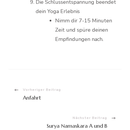
Die Schlussentspannung beendet
dein Yoga Erlebnis
Nimm dir 7-15 Minuten
Zeit und spüre deinen
Empfindungen nach.
Beitragsnavigation
Vorheriger Beitrag
Anfahrt
Nächster Beitrag
Surya Namaskara A und B