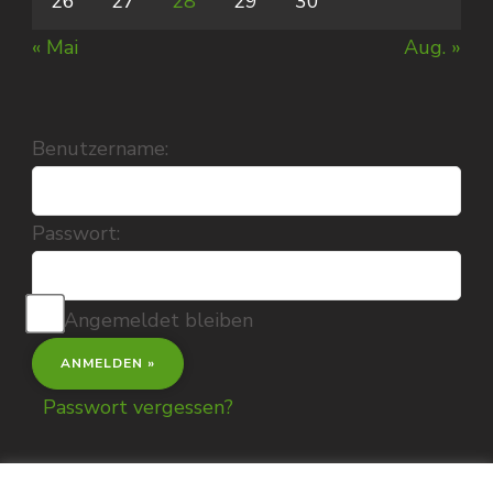
26
27
28
29
30
« Mai
Aug. »
Benutzername:
Passwort:
Angemeldet bleiben
Passwort vergessen?