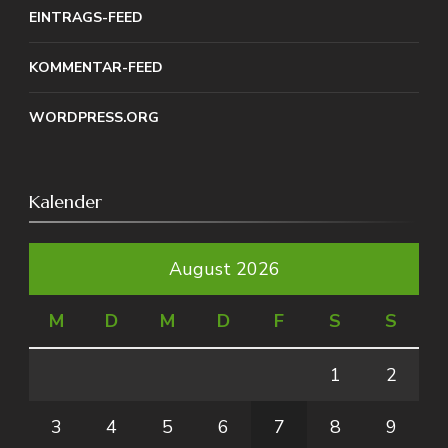
EINTRAGS-FEED
KOMMENTAR-FEED
WORDPRESS.ORG
Kalender
August 2026
M
D
M
D
F
S
S
1
2
3
4
5
6
7
8
9