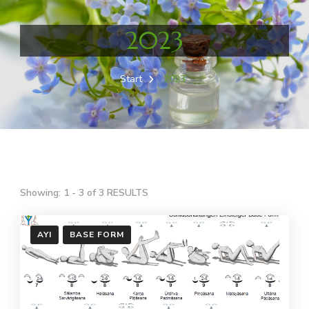
2023
Start
2023
Showing: 1 - 3 of 3 RESULTS
AYI
BASE FORM