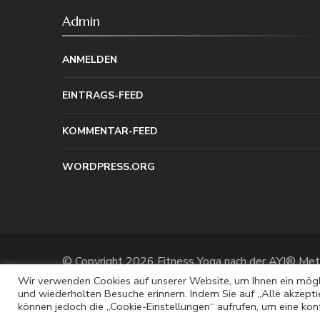
Admin
ANMELDEN
EINTRAGS-FEED
KOMMENTAR-FEED
WORDPRESS.ORG
© Copyright 2026
Fitness Yoga nach der AYI® Me
Blossom Spa | Entwickelt von
Blossom Themes
. P
Wir verwenden Cookies auf unserer Website, um Ihnen ein möglic
und wiederholten Besuche erinnern. Indem Sie auf „Alle akzept
können jedoch die „Cookie-Einstellungen“ aufrufen, um eine kontr