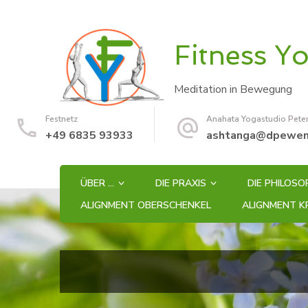
Fitness Y
Meditation in Bewegung
Festnetz
Anahata Yogastudio Pete
+49 6835 93933
ashtanga@dpewen
ÜBER …
DIE PRAXIS
DIE PHILOSO
ALIGNMENT OBERSCHENKEL
ALIGNMENT K