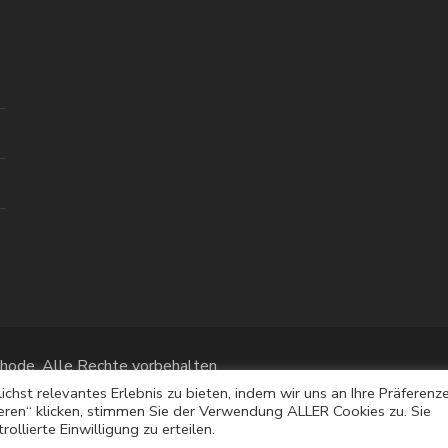
thode
. Alle Rechte vorbehalten.
räsentiert von
WordPress
.
hst relevantes Erlebnis zu bieten, indem wir uns an Ihre Präferenz
ieren“ klicken, stimmen Sie der Verwendung ALLER Cookies zu. Sie
ollierte Einwilligung zu erteilen.
PHP Code Snippets
Powered By :
XYZScripts.com