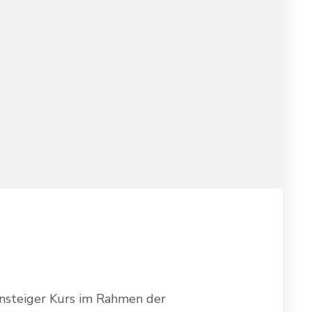
NSTEIGER
nsteiger Kurs im Rahmen der
RS