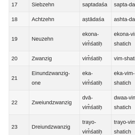
17
Siebzehn
saptadaśa
sapta-d
18
Achtzehn
aṣtādaśa
ashta-d
ekona-
ekona-v
19
Neuzehn
vim̐śatiḥ
shatich
20
Zwanzig
vim̐śatiḥ
vim-shat
Einundzwanzig-
eka-
eka-vim-
21
one
vim̐śatiḥ
shatich
dvā-
dwaa-vi
22
Zweiundzwanzig
vim̐śatiḥ
shatich
trayo-
trayo-vi
23
Dreiundzwanzig
vim̐śatiḥ
shatich