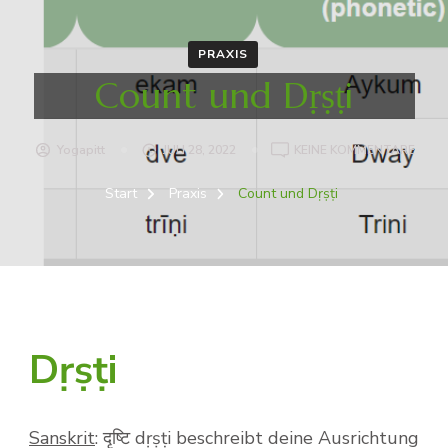
PRAXIS
Count und Dṛṣṭi
ZU
Yogapitt
JULI 28, 2022
KEINE KOMMENTARE
COU
UND
Start
Praxis
Count und Dṛṣṭi
DṚṢṬI
Dṛṣṭi
Sanskrit
: दृष्टि dṛṣṭi beschreibt deine Ausrichtung