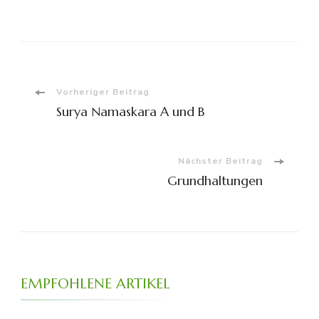
Beitragsnavigation
Vorheriger Beitrag
Surya Namaskara A und B
Nächster Beitrag
Grundhaltungen
EMPFOHLENE ARTIKEL