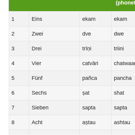
(phonet
1
Eins
ekam
ekam
2
Zwei
dve
dwe
3
Drei
trīṇi
triini
4
Vier
catvāri
chatwaar
5
Fünf
pañca
pancha
6
Sechs
ṣat
shat
7
Sieben
sapta
sapta
8
Acht
aṣtau
ashtau