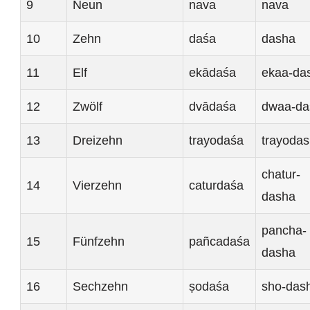
9
Neun
nava
nava
10
Zehn
daśa
dasha
11
Elf
ekādaśa
ekaa-da
12
Zwölf
dvādaśa
dwaa-da
13
Dreizehn
trayodaśa
trayoda
chatur-
14
Vierzehn
caturdaśa
dasha
pancha-
15
Fünfzehn
pañcadaśa
dasha
16
Sechzehn
ṣodaśa
sho-das