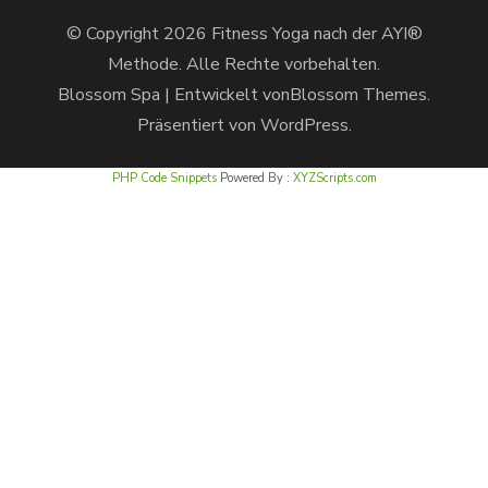
© Copyright 2026
Fitness Yoga nach der AYI®
Methode
. Alle Rechte vorbehalten.
Blossom Spa | Entwickelt von
Blossom Themes
.
Präsentiert von
WordPress
.
PHP Code Snippets
Powered By :
XYZScripts.com