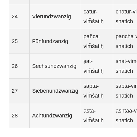
catur-
chatur-v
24
Vierundzwanzig
vim̐śatiḥ
shatich
pañca-
pancha-
25
Fünfundzanzig
vim̐śatiḥ
shatich
ṣat-
shat-vim
26
Sechsundzwanzig
vim̐śatiḥ
shatich
sapta-
sapta-vi
27
Siebenundzwanzig
vim̐śatiḥ
shatich
astā-
ashtaa-v
28
Achtundzwanzig
vim̐śatiḥ
shatich