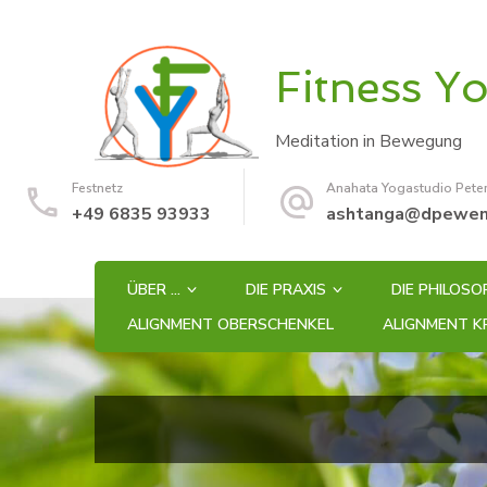
Fitness Y
Meditation in Bewegung
Festnetz
Anahata Yogastudio Pete
+49 6835 93933
ashtanga@dpewen
ÜBER …
DIE PRAXIS
DIE PHILOSO
ALIGNMENT OBERSCHENKEL
ALIGNMENT K