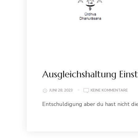
Ausgleichshaltung Einst
ZU
JUNI 28, 2023
KEINE KOMMENTARE
AUSG
Entschuldigung aber du hast nicht di
EINS
BASE
Weiterle