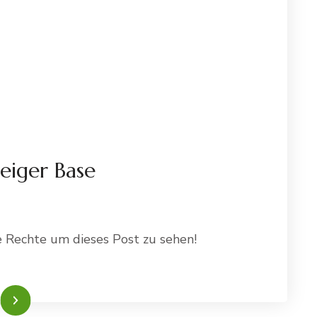
eiger Base
LEICHSHALTUNG
e Rechte um dieses Post zu sehen!
TEIGER
sen