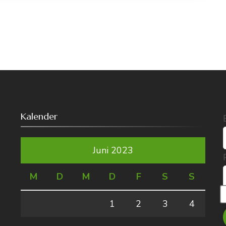
Kalender
Juni 2023
M
D
M
D
F
S
S
1
2
3
4