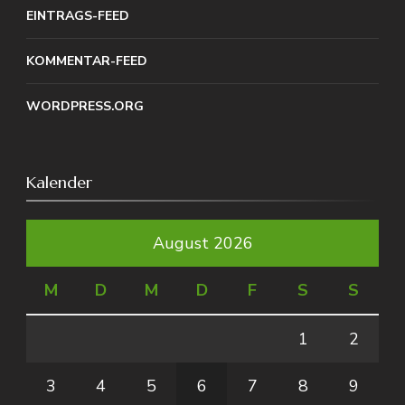
EINTRAGS-FEED
KOMMENTAR-FEED
WORDPRESS.ORG
Kalender
August 2026
M
D
M
D
F
S
S
1
2
3
4
5
6
7
8
9