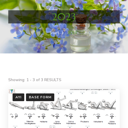
2023
Start
2023
Showing: 1 - 3 of 3 RESULTS
AYI
BASE FORM